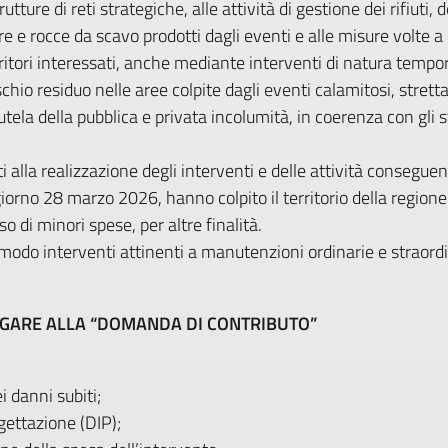
trutture di reti strategiche, alle attività di gestione dei rifiuti,
re e rocce da scavo prodotti dagli eventi e alle misure volte a
itori interessati, anche mediante interventi di natura tempo
rischio residuo nelle aree colpite dagli eventi calamitosi, str
 tutela della pubblica e privata incolumità, in coerenza con g
 alla realizzazione degli interventi e delle attività conseguen
giorno 28 marzo 2026, hanno colpito il territorio della regio
o di minori spese, per altre finalità.
do interventi attinenti a manutenzioni ordinarie e straordin
EGARE ALLA “DOMANDA DI CONTRIBUTO”
 danni subiti;
gettazione (DIP);