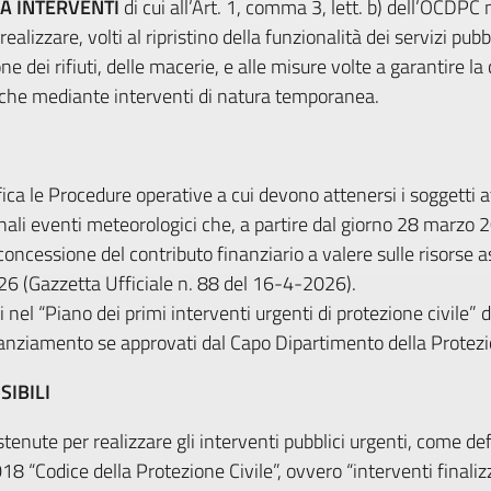
A INTERVENTI
di cui all’Art. 1, comma 3, lett. b) dell’OCDPC 
ealizzare, volti al ripristino della funzionalità dei servizi pubbl
ione dei rifiuti, delle macerie, e alle misure volte a garantire 
anche mediante interventi di natura temporanea.
ca le Procedure operative a cui devono attenersi i soggetti att
nali eventi meteorologici che, a partire dal giorno 28 marzo 20
a concessione del contributo finanziario a valere sulle risorse
026 (Gazzetta Ufficiale n. 88 del 16-4-2026).
i nel “Piano dei primi interventi urgenti di protezione civile”
ziamento se approvati dal Capo Dipartimento della Protezio
SIBILI
tenute per realizzare gli interventi pubblici urgenti, come defi
018 “Codice della Protezione Civile”, ovvero “interventi finalizz