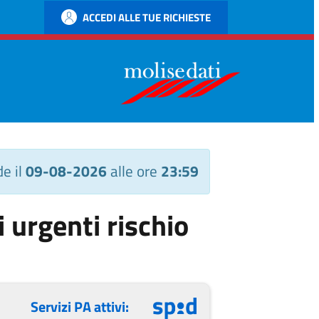
ACCEDI ALLE TUE RICHIESTE
e il
09-08-2026
alle ore
23:59
urgenti rischio
Servizi PA attivi: